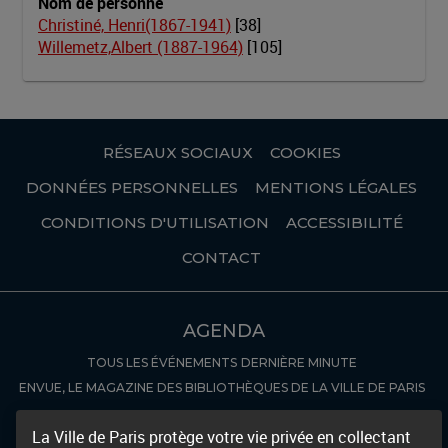
Nom de personne
Boisselot, Xavier (1811-1893)
Christiné, Henri(1867-1941)
[
38
]
Willemetz,Albert (1887-1964)
Boito, Arrigo (1842-1918)
[
105
]
Bordese, Luigi (1815-1886)
Boulanger, Ernest (1815-1900)
Boullard, Marius (1842-1891)
RÉSEAUX SOCIAUX
COOKIES
Bresles, Henri (1864-1924)
DONNÉES PERSONNELLES
MENTIONS LÉGALES
Bruneau, Alfred (1857-1934)
CONDITIONS D'UTILISATION
ACCESSIBILITÉ
Busser, Henri (1872-1973)
Cadaux, Justin (1813-1874)
CONTACT
Carafa, Michele (1787-1872)
Caryll, Ivan (1841-1921)
AGENDA
Casadesus, Francis (1870-1954)
TOUS LES ÉVÉNEMENTS
DERNIÈRE MINUTE
Casadesus, Henri (1879-1947)
ENVUE, LE MAGAZINE DES BIBLIOTHÈQUES DE LA VILLE DE PARIS
Casirola, Angelo (18..-1913)
COLLECTIONS NUMÉRISÉES
La Ville de Paris protège votre vie privée en collectant
Caspers, Henri (1825-1906)