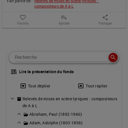
Fait partie de :
Relevés de mises en scène lyriques : 
3
compositeurs de A à L
favorite_border
playlist_add
share
actes.
Favoris
Ajouter
Partager
Paroles
d'AlbertWillemetz
Contenu de la notice
Lire la présentation du fonds
Tout déplier
Tout replier
Relevés de mises en scène lyriques : compositeurs
de A à L
Abraham, Paul (1892-1960)
Adam, Adolphe (1803-1856)