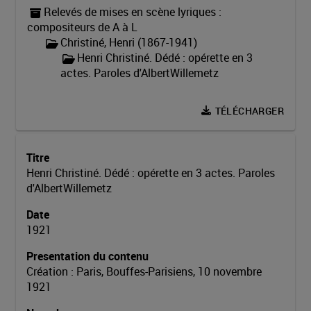
Bastide, Paul (1879-1962)
Relevés de mises en scène lyriques :
compositeurs de A à L
Bazin, François (1816-1878)
Christiné, Henri (1867-1941)
Beethoven, Ludwig van (1770-1827)
Henri Christiné. Dédé : opérette en 3
actes. Paroles d'AlbertWillemetz
Bellini, Vincenzo (1801-1835)
Benatzky, Ralph (1884-1957)
TÉLÉCHARGER
Berény, Henri (1871-1932)
Berger, Rodolphe (1864-1916)
Berlioz, Hector (1803-1869)
Titre
Henri Christiné. Dédé : opérette en 3 actes. Paroles
Bernicat, Firmin (1842-1883)
d'AlbertWillemetz
Berthomieu, Marc (1906-1991)
Date
Bertrand, Marcel (1884-1945)
1921
Beydts, Louis (1896-1953)
Presentation du contenu
Bizet, Georges (1838-1875)
Création : Paris, Bouffes-Parisiens, 10 novembre
Boïeldieu, Adrien-Louis (1815-1883)
1921
Boieldieu, François-Adrien (1775-1834)