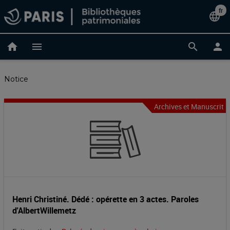
Accéder
fr
Cha
language
au
contenu
de
principal
home
menu
search
person
lan
Notice
Archives et Manuscrit
Henri
Entête
de
Christiné.
la
Dédé
notice
:
opérette
Henri Christiné. Dédé : opérette en 3 actes. Paroles
d'AlbertWillemetz
en