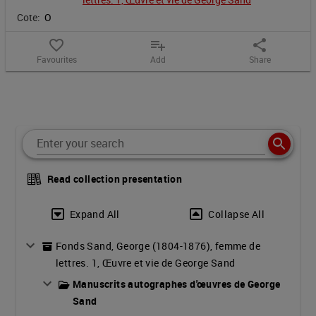
Cote:
O
favorite_border
playlist_add
share
Favourites
Add
Share
Notice content
Read collection presentation
Expand All
Collapse All
Fonds Sand, George (1804-1876), femme de
lettres. 1, Œuvre et vie de George Sand
Manuscrits autographes d'œuvres de George
Sand