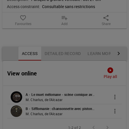
Access constraint:
Consultable sans restrictions
favorite_border
playlist_add
share
Favourites
Add
Share
Notice content
ACCESS
DETAILED RECORD
LEARN MORE
OTH
play_circle_filled
View online
Play all
A - Le muet mélomane - scène comique avec piston (Gerny)
more_vert
M. Charlus, de l'Alcazar
B - Sifflomanie : chansonnette avec piston (Spencer)
more_vert
M. Charlus, de l'Alcazar
1-2 of 2