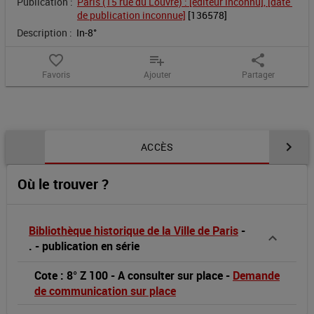
Publication :
Paris (15 rue du Louvre) : [éditeur inconnu], [date 
des
de publication inconnue]
 [
136578
]
Description :
In-8°
industries
favorite_border
playlist_add
share
textiles
Favoris
Ajouter
Partager
de
France.
Contenu de la notice
ACCÈS
1925/1926
Où le trouver ?
Bibliothèque historique de la Ville de Paris
-
.
-
publication en série
Cote : 8° Z 100
-
A consulter sur place
-
Demande
de communication sur place