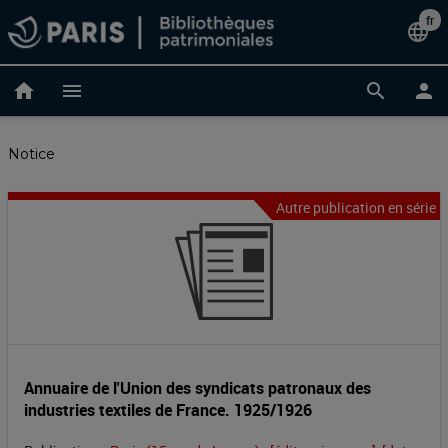
Accéder
fr
Cha
language
au
contenu
de
principal
home
menu
search
person
lan
Notice
Autre publication en série
Annuaire
Entête
de
de
la
l'Union
notice
des
syndicats
Annuaire de l'Union des syndicats patronaux des
industries textiles de France. 1925/1926
patronaux