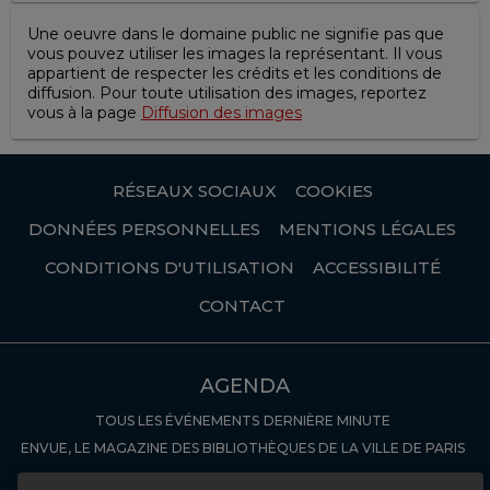
Une oeuvre dans le domaine public ne signifie pas que
vous pouvez utiliser les images la représentant. Il vous
appartient de respecter les crédits et les conditions de
diffusion. Pour toute utilisation des images, reportez
vous à la page
Diffusion des images
RÉSEAUX SOCIAUX
COOKIES
DONNÉES PERSONNELLES
MENTIONS LÉGALES
CONDITIONS D'UTILISATION
ACCESSIBILITÉ
CONTACT
AGENDA
TOUS LES ÉVÉNEMENTS
DERNIÈRE MINUTE
ENVUE, LE MAGAZINE DES BIBLIOTHÈQUES DE LA VILLE DE PARIS