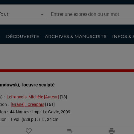
oix du scénario
Entrer une expression ou un mot
Tout
Recherche simple
Tout
S
DÉCOUVERTE
ARCHIVES & MANUSCRITS
INFOS & 
Catalogue
Archives et Manuscrits
Collections numérisées
Agenda
andowski, l'oeuvre sculpté
Article du site
) :
Lefrançois, Michèle [Auteur]
 [
18
]
Recherche avancée
ion :
[Grâne] : Créaphis
 [
161
]
ion :
44-Nantes : Impr. Le Govic
, 
2009
ion :
1 vol. (528 p.) : ill. ; 24 cm
favorite_border
playlist_add
print