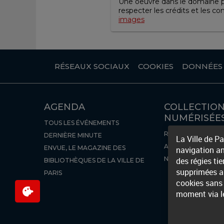
Une oeuvre dans le domaine pub
respecter les crédits et les co
images
RÉSEAUX SOCIAUX
COOKIES
DONNÉES
AGENDA
COLLECTIO
NUMÉRISÉE
TOUS LES ÉVÉNEMENTS
RÉCEMMENT NUMÉ
DERNIÈRE MINUTE
La Ville de P
AUTRES BIBLIOTH
ENVUE, LE MAGAZINE DES
navigation an
NUMÉRIQUES
des régies ti
BIBLIOTHÈQUES DE LA VILLE DE
supprimées ap
PARIS
cookies sans 
moment via l