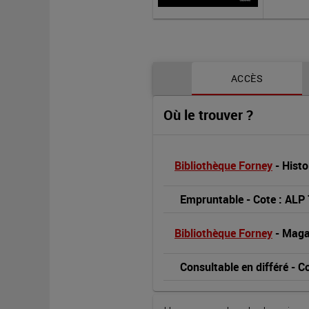
Contenu de la notice
ACCÈS
Où le trouver ?
Bibliothèque Forney
 - 
Histo
Empruntable
 - 
Cote : ALP
Bibliothèque Forney
 - 
Magas
Consultable en différé
 - 
Co