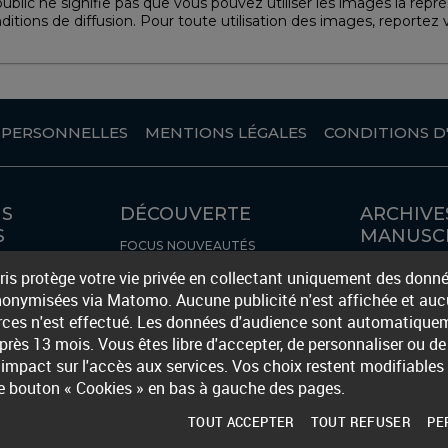
lic ne signifie pas que vous pouvez utiliser les images la représ
nditions de diffusion. Pour toute utilisation des images, reportez 
 PERSONNELLES
MENTIONS LÉGALES
CONDITIONS D'
NS
DÉCOUVERTE
ARCHIVE
S
MANUSC
FOCUS
NOUVEAUTÉS
RISÉ
LES INVENTAI
aris protège votre vie privée en collectant uniquement des donn
ÈQUES
FOCUS ARCHI
onymisées via Matomo. Aucune publicité n'est affichée et aucu
erces n'est effectué. Les données d'audience sont automatique
rès 13 mois. Vous êtes libre d'accepter, de personnaliser ou de 
impact sur l'accès aux services. Vos choix restent modifiables
e bouton « Cookies » en bas à gauche des pages.
TOUT ACCEPTER
TOUT REFUSER
PE