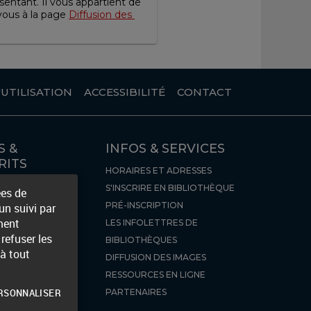
entant. Il vous appartient de 
vous à la page 
Diffusion des 
UTILISATION
ACCESSIBILITÉ
CONTACT
S &
INFOS & SERVICES
RITS
HORAIRES ET ADRESSES
RES
S'INSCRIRE EN BIBLIOTHÈQUE
ées de
VES
PRÉ-INSCRIPTION
n suivi par
ment
LES INFOLETTRES DE
refuser les
BIBLIOTHÈQUES
 à tout
DIFFUSION DES IMAGES
RESSOURCES EN LIGNE
RSONNALISER
PARTENAIRES