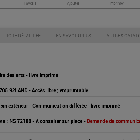
Favoris
Ajouter
Imprimer
FICHE DÉTAILLÉE
EN SAVOIR PLUS
AUTRES CATAL
ire des arts
 - 
livre imprimé
 705.92LAND
 - 
Accès libre ; empruntable
in extérieur - Communication différée
 - 
livre imprimé
te : NS 72108
 - 
A consulter sur place
 - 
Demande de communicat