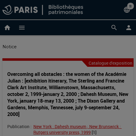
Accéder
fr
Cha
language
au
contenu
de
principal
home
menu
search
person
lan
Notice
Catalogue d'exposition
Overcoming
Entête
de
Overcoming all obstacles : the women of the Académie
all
Julian : [exhibition itinerary, The Sterling and Francine
la
Clark Art Institute, Williamstown, Massachusetts,
obstacles
notice
october 2, 1999-january 2, 2000 ; Dahesh Museum, New
York, january 18-may 13, 2000 ; The Dixon Gallery and
:
Gardens, Memphis, Tennessee, july 9-september 24,
2000]
the
Publication :
New York : Dahesh museum ; New Brunswick : 
women
Rutgers university press, 1999
 [
1
]