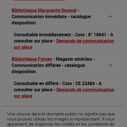
Francine
Bibliothèque Marguerite Durand
-
Clark
Communication immédiate
-
catalogue
d'exposition
Art
Consultable immédiatement
-
Cote : 8° 10641
-
A
Institute,
consulter sur place
-
Demande de communication
sur place
Williamstown,
Bibliothèque Forney
-
Magasin extérieur -
Massachusetts,
Communication différée
-
catalogue
d'exposition
october
Consultable en différé
-
Cote : CE 23484
-
A
2,
consulter sur place
-
Demande de communication
sur place
1999-
january
Une oeuvre dans le domaine public ne signifie pas que
vous pouvez utiliser les images la représentant. Il vous
2,
appartient de respecter les crédits et les conditions de