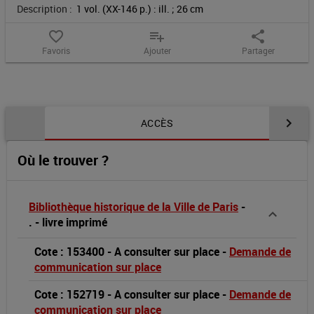
Description :
1 vol. (XX-146 p.) : ill. ; 26 cm
of
favorite_border
playlist_add
share
the
Favoris
Ajouter
Partager
Académie
Julian
Contenu de la notice
ACCÈS
:
Où le trouver ?
[exhibition
itinerary,
Bibliothèque historique de la Ville de Paris
-
.
-
livre imprimé
The
Cote : 153400
-
A consulter sur place
-
Demande de
Sterling
communication sur place
and
Cote : 152719
-
A consulter sur place
-
Demande de
communication sur place