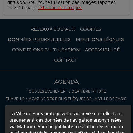
diffusion. Pour toute utilisation des images, reportez
2000
vous à la page
Diffusion des images
;
RÉSEAUX SOCIAUX
COOKIES
Dahesh
DONNÉES PERSONNELLES
MENTIONS LÉGALES
Museum,
CONDITIONS D'UTILISATION
ACCESSIBILITÉ
New
CONTACT
York,
AGENDA
january
TOUS LES ÉVÉNEMENTS
DERNIÈRE MINUTE
18-
ENVUE, LE MAGAZINE DES BIBLIOTHÈQUES DE LA VILLE DE PARIS
may
COLLECTIONS NUMÉRISÉES
La Ville de Paris protège votre vie privée en collectant
uniquement des données de navigation anonymisées
RÉCEMMENT NUMÉRISÉ
AUTRES BIBLIOTHÈQUES NUMÉRIQUES
13,
via Matomo. Aucune publicité n'est affichée et aucun
DÉCOUVERTE