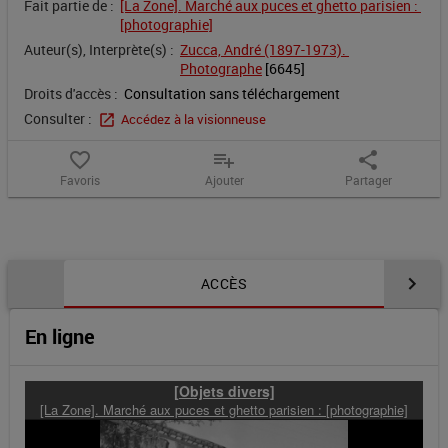
Fait partie de :
[La Zone]. Marché aux puces et ghetto parisien : 
[photographie]
Auteur(s), Interprète(s) :
Zucca, André (1897-1973). 
Photographe
 [
6645
]
Droits d'accès :
Consultation sans téléchargement
Consulter :
Accédez à la visionneuse
favorite_border
playlist_add
share
Favoris
Ajouter
Partager
Contenu de la notice
ACCÈS
En ligne