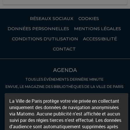
RÉSEAUX SOCIAUX
COOKIES
DONNÉES PERSONNELLES
MENTIONS LÉGALES
CONDITIONS D'UTILISATION
ACCESSIBILITÉ
CONTACT
AGENDA
TOUS LES ÉVÉNEMENTS
DERNIÈRE MINUTE
ENVUE, LE MAGAZINE DES BIBLIOTHÈQUES DE LA VILLE DE PARIS
COLLECTIONS NUMÉRISÉES
La Ville de Paris protège votre vie privée en collectant
uniquement des données de navigation anonymisées
RÉCEMMENT NUMÉRISÉ
AUTRES BIBLIOTHÈQUES NUMÉRIQUES
via Matomo. Aucune publicité n'est affichée et aucun
DÉCOUVERTE
suivi par des régies tierces n'est effectué. Les données
d'audience sont automatiquement supprimées après
FOCUS
NOUVEAUTÉS