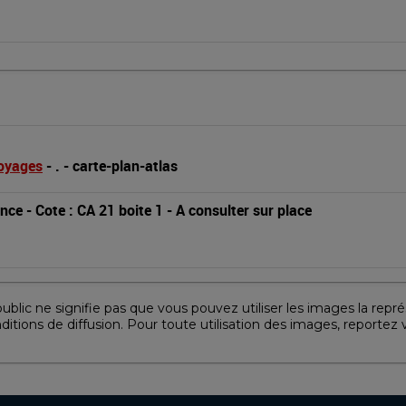
Voyages
 - 
.
 - 
carte-plan-atlas
ance
 - 
Cote : CA 21 boite 1
 - 
A consulter sur place
lic ne signifie pas que vous pouvez utiliser les images la représ
nditions de diffusion. Pour toute utilisation des images, reportez 