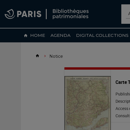
Skip
to
Sc
main
content
HOME
AGENDA
DIGITAL COLLECTIONS
home
Home
home
Notice
chevron_right
Carte
Notice
header
Carte 
Taride
Publish
routière
Descrip
Access 
:
Consult
Provence,