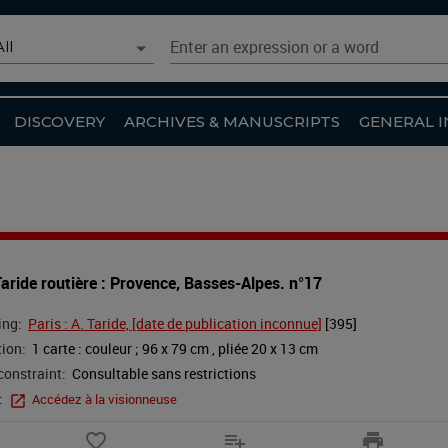
enario choices
Enter an expression or a word
All
Quick search
All
DISCOVERY
ARCHIVES & MANUSCRIPTS
GENERAL I
Catalog
Archives and Manuscripts
Digitized Collections
Agenda
Taride routière : Provence, Basses-Alpes. n°17
Website article
ing:
Paris : A. Taride, [date de publication inconnue]
 [
395
]
Advanced search
tion:
1 carte : couleur ; 96 x 79 cm , pliée 20 x 13 cm
constraint:
Consultable sans restrictions
:
Accédez à la visionneuse
favorite_border
playlist_add
print