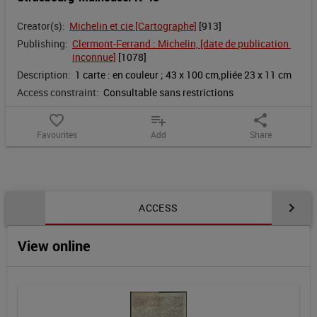
Creator(s):
Michelin et cie [Cartographe]
 [
913
]
Publishing:
Clermont-Ferrand : Michelin, [date de publication 
inconnue]
 [
1078
]
Description:
1 carte : en couleur ; 43 x 100 cm,pliée 23 x 11 cm
Access constraint:
Consultable sans restrictions
favorite_border
playlist_add
share
Favourites
Add
Share
Notice content
ACCESS
View online