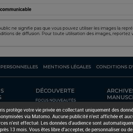
 communicable
lic ne signifie pas que vous pouvez utiliser les images la représ
nditions de diffusion. Pour toute utilisation des images, reportez 
 PERSONNELLES
MENTIONS LÉGALES
CONDITIONS D'
NS
DÉCOUVERTE
ARCHIVE
S
MANUSC
FOCUS
NOUVEAUTÉS
RISÉ
LES INVENTAI
aris protège votre vie privée en collectant uniquement des donn
ÈQUES
FOCUS ARCHI
onymisées via Matomo. Aucune publicité n'est affichée et aucu
erces n'est effectué. Les données d'audience sont automatique
rès 13 mois. Vous êtes libre d'accepter, de personnaliser ou de 