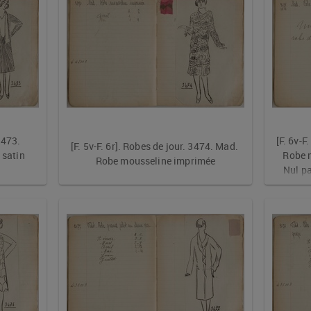
3473. 
[F. 6v-F
[F. 5v-F. 6r]. Robes de jour. 3474. Mad. 
satin 
Robe 
Robe mousseline imprimée
Nul pa