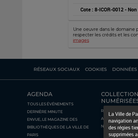
Cote : 8-ICOR-0012
 - 
Non
Une oeuvre dans le domaine pub
respecter les crédits et les co
images
RÉSEAUX SOCIAUX
COOKIES
DONNÉES
AGENDA
COLLECTIO
NUMÉRISÉE
TOUS LES ÉVÉNEMENTS
RÉCEMMENT NUMÉ
DERNIÈRE MINUTE
La Ville de P
AUTRES BIBLIOTH
ENVUE, LE MAGAZINE DES
navigation an
NUMÉRIQUES
des régies ti
BIBLIOTHÈQUES DE LA VILLE DE
supprimées ap
PARIS