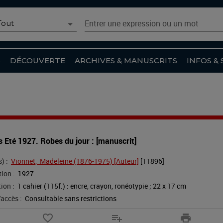
oix du scénario
Entrer une expression ou un mot
Tout
Recherche simple
Tout
S
DÉCOUVERTE
ARCHIVES & MANUSCRITS
INFOS & 
Catalogue
Archives et Manuscrits
Collections numérisées
Agenda
s Eté 1927. Robes du jour : [manuscrit]
Article du site
) :
Vionnet,  Madeleine (1876-1975) [Auteur]
 [
11896
]
Recherche avancée
ion :
1927
ion :
1 cahier (115f.) : encre, crayon, ronéotypie ; 22 x 17 cm
'accès :
Consultable sans restrictions
favorite_border
playlist_add
print