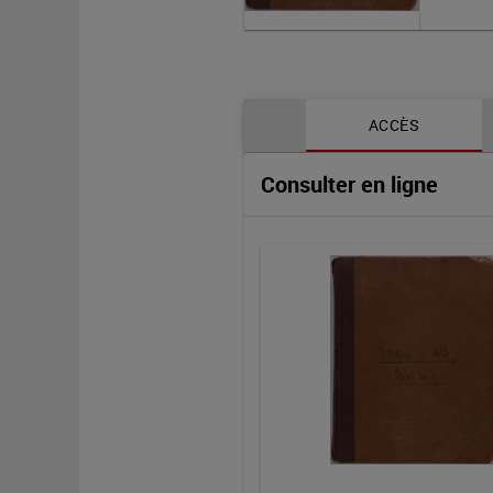
jour
:
Contenu de la notice
[manuscrit]
ACCÈS
Consulter en ligne