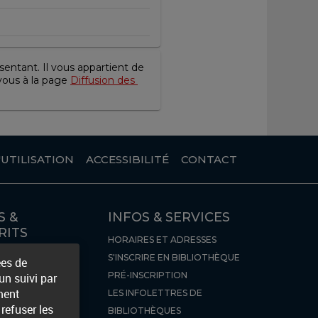
entant. Il vous appartient de 
vous à la page 
Diffusion des 
UTILISATION
ACCESSIBILITÉ
CONTACT
S &
INFOS & SERVICES
RITS
HORAIRES ET ADRESSES
RES
S'INSCRIRE EN BIBLIOTHÈQUE
ées de
VES
PRÉ-INSCRIPTION
n suivi par
ment
LES INFOLETTRES DE
refuser les
BIBLIOTHÈQUES