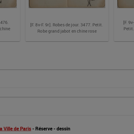
3476. 
[F. 9v
[F. 8v-F. 9r]. Robes de jour. 3477. Petit. 
chine 
Petit
Robe grand jabot en chine rose
a Ville de Paris
 - 
Réserve
 - 
dessin