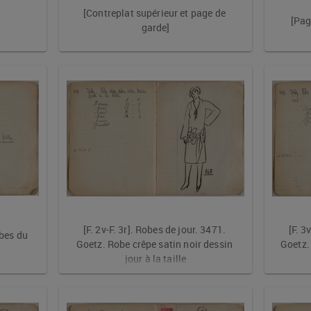
[Contreplat supérieur et page de 
[Page
garde]
[F. 2v-F. 3r]. Robes de jour. 3471. 
[F. 3
obes du 
Goetz. Robe crêpe satin noir dessin 
Goetz. 
jour à la taille