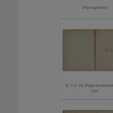
[Plat supérieur]
[F. 1v-F. 2r]. [Page de titre] R
jour