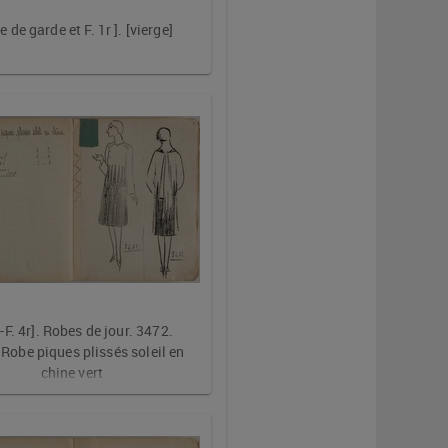
 de garde et F. 1r ]. [vierge]
v-F. 4r]. Robes de jour. 3472. 
Robe piques plissés soleil en 
chine vert