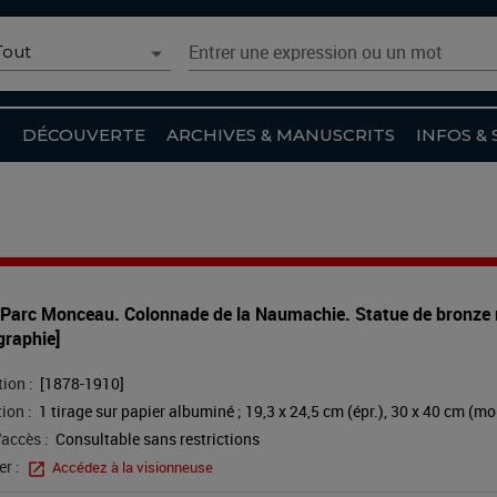
oix du scénario
Entrer une expression ou un mot
Tout
Recherche simple
Tout
S
DÉCOUVERTE
ARCHIVES & MANUSCRITS
INFOS & 
Catalogue
Archives et Manuscrits
Collections numérisées
Agenda
. Parc Monceau. Colonnade de la Naumachie. Statue de bronze r
Article du site
graphie]
Recherche avancée
ion :
[1878-1910]
ion :
1 tirage sur papier albuminé ; 19,3 x 24,5 cm (épr.), 30 x 40 cm (mo
'accès :
Consultable sans restrictions
r :
Accédez à la visionneuse