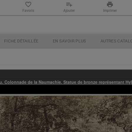
favorite_border
playlist_add
print
Favoris
Ajouter
Imprimer
FICHE DÉTAILLÉE
EN SAVOIR PLUS
AUTRES CATAL