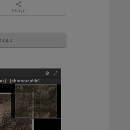
share
Partager
OGUES