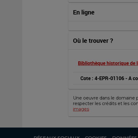
En ligne
Où le trouver ?
Bibliothèque historique de l
Cote : 4-EPR-01106
 - 
A co
Une oeuvre dans le domaine pub
respecter les crédits et les co
images
RÉSEAUX SOCIAUX
COOKIES
DONNÉES