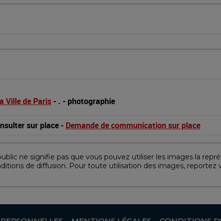
a Ville de Paris
 - 
.
 - 
photographie
nsulter sur place
 - 
Demande de communication sur place
lic ne signifie pas que vous pouvez utiliser les images la représ
nditions de diffusion. Pour toute utilisation des images, reportez 
 PERSONNELLES
MENTIONS LÉGALES
CONDITIONS D'