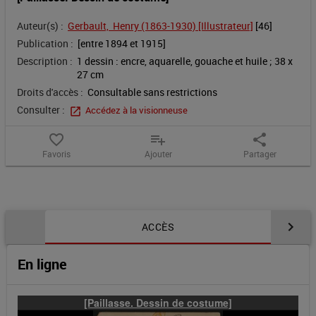
Auteur(s) :
Gerbault,  Henry (1863-1930) [Illustrateur]
 [
46
]
Publication :
[entre 1894 et 1915]
Description :
1 dessin : encre, aquarelle, gouache et huile ; 38 x 
27 cm
Droits d'accès :
Consultable sans restrictions
Consulter :
Accédez à la visionneuse
favorite_border
playlist_add
share
Favoris
Ajouter
Partager
Contenu de la notice
ACCÈS
En ligne