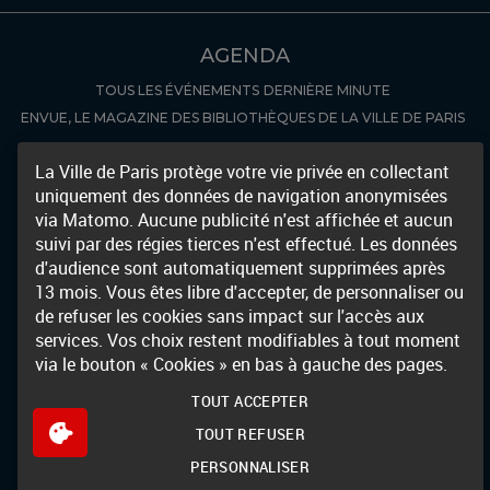
AGENDA
TOUS LES ÉVÉNEMENTS
DERNIÈRE MINUTE
ENVUE, LE MAGAZINE DES BIBLIOTHÈQUES DE LA VILLE DE PARIS
COLLECTIONS NUMÉRISÉES
La Ville de Paris protège votre vie privée en collectant
uniquement des données de navigation anonymisées
RÉCEMMENT NUMÉRISÉ
AUTRES BIBLIOTHÈQUES NUMÉRIQUES
via Matomo. Aucune publicité n'est affichée et aucun
DÉCOUVERTE
suivi par des régies tierces n'est effectué. Les données
d'audience sont automatiquement supprimées après
FOCUS
NOUVEAUTÉS
13 mois. Vous êtes libre d'accepter, de personnaliser ou
de refuser les cookies sans impact sur l'accès aux
ARCHIVES & MANUSCRITS
services. Vos choix restent modifiables à tout moment
LES INVENTAIRES
FOCUS ARCHIVES
via le bouton « Cookies » en bas à gauche des pages.
INFOS & SERVICES
TOUT ACCEPTER
HORAIRES ET ADRESSES
S'INSCRIRE EN BIBLIOTHÈQUE
TOUT REFUSER
PRÉ-INSCRIPTION
LES INFOLETTRES DE BIBLIOTHÈQUES
PERSONNALISER
DIFFUSION DES IMAGES
RESSOURCES EN LIGNE
PARTENAIRES