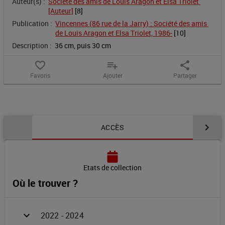
Auteur(s) :
Société des amis de Louis Aragon et Elsa Triolet 
la
[Auteur]
 [
8
]
Publication :
Vincennes (86 rue de la Jarry) : Société des amis 
Société
de Louis Aragon et Elsa Triolet, 1986-
 [
10
]
Description :
36 cm, puis 30 cm
des
favorite_border
playlist_add
share
amis
Favoris
Ajouter
Partager
de
Louis
Contenu de la notice
ACCÈS
Aragon
et
Etats de collection
Où le trouver ?
Elsa
Triolet
2022 - 2024