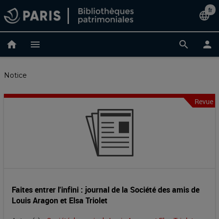
Accéder
fr
Cha
language
au
contenu
de
principal
home
menu
search
person
lan
Notice
Revue
Faites
Entête
de
entrer
la
l'infini
notice
:
journal
Faites entrer l'infini : journal de la Société des amis de
Louis Aragon et Elsa Triolet
de