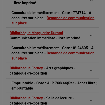
[Paris],
.
-
livre imprimé
Bibliothèque
Consultable immédiatement
-
Cote : 774714
-
A
consulter sur place
-
Demande de communication
Forney
sur place
Bibliothèque Marguerite Durand
-
Communication immédiate
-
livre imprimé
Consultable immédiatement
-
Cote : 8° 24605
-
A
consulter sur place
-
Demande de communication
sur place
Bibliothèque Forney
-
Arts graphiques
-
catalogue d'exposition
Empruntable
-
Cote : ALP 766(44)Par
-
Accès libre ;
empruntable
Bibliothèque Forney
-
Salle de lecture
-
catalogue d'exposition