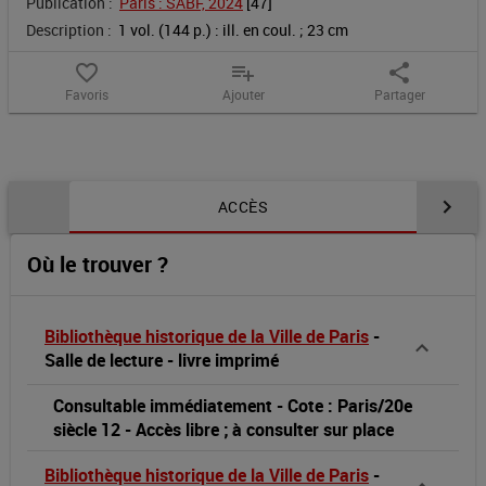
Publication :
Paris : SABF, 2024
 [
47
]
la
Description :
1 vol. (144 p.) : ill. en coul. ; 23 cm
ville
favorite_border
playlist_add
share
Favoris
Ajouter
Partager
:
exposition,
Contenu de la notice
28
ACCÈS
mai
Où le trouver ?
-
Bibliothèque historique de la Ville de Paris
-
28
Salle de lecture
-
livre imprimé
septembre
Consultable immédiatement
-
Cote : Paris/20e
siècle 12
-
Accès libre ; à consulter sur place
2024,
Bibliothèque historique de la Ville de Paris
-