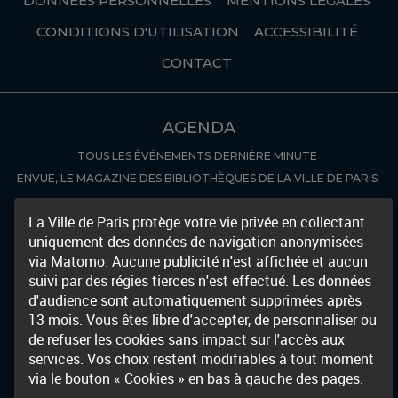
DONNÉES PERSONNELLES
MENTIONS LÉGALES
CONDITIONS D'UTILISATION
ACCESSIBILITÉ
CONTACT
AGENDA
TOUS LES ÉVÉNEMENTS
DERNIÈRE MINUTE
ENVUE, LE MAGAZINE DES BIBLIOTHÈQUES DE LA VILLE DE PARIS
COLLECTIONS NUMÉRISÉES
La Ville de Paris protège votre vie privée en collectant
uniquement des données de navigation anonymisées
RÉCEMMENT NUMÉRISÉ
AUTRES BIBLIOTHÈQUES NUMÉRIQUES
via Matomo. Aucune publicité n'est affichée et aucun
DÉCOUVERTE
suivi par des régies tierces n'est effectué. Les données
d'audience sont automatiquement supprimées après
FOCUS
NOUVEAUTÉS
13 mois. Vous êtes libre d'accepter, de personnaliser ou
de refuser les cookies sans impact sur l'accès aux
ARCHIVES & MANUSCRITS
services. Vos choix restent modifiables à tout moment
LES INVENTAIRES
FOCUS ARCHIVES
via le bouton « Cookies » en bas à gauche des pages.