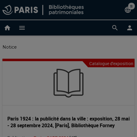
Accéder
fr
Cha
language
au
contenu
de
principal
home
menu
search
person
lan
Notice
Catalogue d'exposition
Paris
Entête
de
1924
la
:
notice
la
publicité
Paris 1924 : la publicité dans la ville : exposition, 28 mai
- 28 septembre 2024, [Paris], Bibliothèque Forney
dans