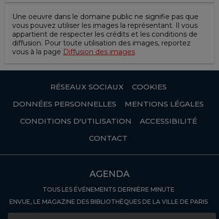
Une oeuvre dans le domaine public ne signifie pas que
vous pouvez utiliser les images la représentant. Il vous
appartient de respecter les crédits et les conditions de
diffusion. Pour toute utilisation des images, reportez
vous à la page
Diffusion des images
RÉSEAUX SOCIAUX
COOKIES
DONNÉES PERSONNELLES
MENTIONS LÉGALES
CONDITIONS D'UTILISATION
ACCESSIBILITÉ
CONTACT
AGENDA
TOUS LES ÉVÉNEMENTS
DERNIÈRE MINUTE
ENVUE, LE MAGAZINE DES BIBLIOTHÈQUES DE LA VILLE DE PARIS