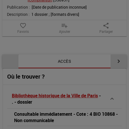
Publication :
[Date de publication inconnue]
Description :
1 dossier ; [formats divers]
favorite_border
playlist_add
share
Favoris
Ajouter
Partager
Contenu de la notice
ACCÈS
Où le trouver ?
Bibliothèque historique de la Ville de Paris
-
.
-
dossier
Consultable immédiatement
-
Cote : 4 BIO 10868
-
Non communicable