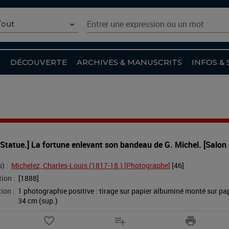
oix du scénario
Entrer une expression ou un mot
Tout
Recherche simple
Tout
S
DÉCOUVERTE
ARCHIVES & MANUSCRITS
INFOS & 
Catalogue
Archives et Manuscrits
Collections numérisées
Agenda
 Statue.] La fortune enlevant son bandeau de G. Michel. [Salon 
Article du site
) :
Michelez, Charles-Louis (1817-18.) [Photographe]
 [
46
]
Recherche avancée
ion :
[1888]
ion :
1 photographie positive : tirage sur papier albuminé monté sur papie
34 cm (sup.)
favorite_border
playlist_add
print