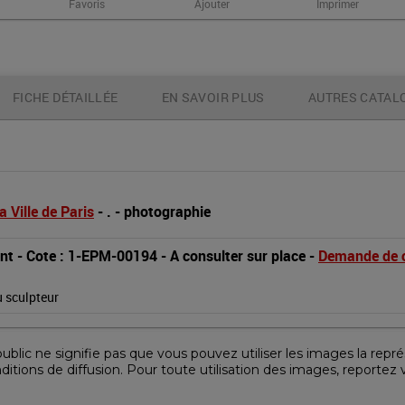
Favoris
Ajouter
Imprimer
FICHE DÉTAILLÉE
EN SAVOIR PLUS
AUTRES CATAL
a Ville de Paris
 - 
.
 - 
photographie
nt
 - 
Cote : 1-EPM-00194
 - 
A consulter sur place
 - 
Demande de 
 sculpteur
lic ne signifie pas que vous pouvez utiliser les images la représ
nditions de diffusion. Pour toute utilisation des images, reportez 