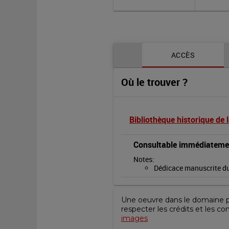
son
bandeau
Contenu de la notice
de
ACCÈS
G.
Où le trouver ?
Michel.
[Salon
Bibliothèque historique de l
de]
Consultable immédiateme
Notes
: 
1888
Dédicace manuscrite du
:
Une oeuvre dans le domaine pub
[photographie]
respecter les crédits et les co
images