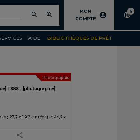
MON
fr
search
zoom_in
Cha
account_circle
language
Lancer
Accéder
COMPTE
de
la
à
lang
recherche
la
SERVICES
AIDE
BIBLIOTHÈQUES DE PRÊT
simple
recherche
avancée
Photographie
de] 1888 : [photographie]
r ; 27,7 x 19,2 cm (épr.) et 44,2 x 
share