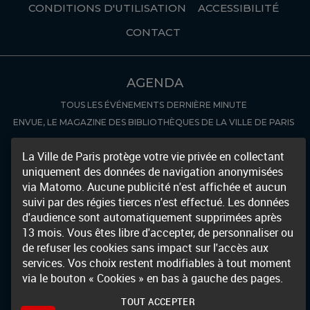
CONDITIONS D'UTILISATION
ACCESSIBILITÉ
CONTACT
AGENDA
TOUS LES ÉVÉNEMENTS
DERNIÈRE MINUTE
ENVUE, LE MAGAZINE DES BIBLIOTHÈQUES DE LA VILLE DE PARIS
COLLECTIONS NUMÉRISÉES
La Ville de Paris protège votre vie privée en collectant
uniquement des données de navigation anonymisées
RÉCEMMENT NUMÉRISÉ
AUTRES BIBLIOTHÈQUES NUMÉRIQUES
via Matomo. Aucune publicité n'est affichée et aucun
DÉCOUVERTE
suivi par des régies tierces n'est effectué. Les données
d'audience sont automatiquement supprimées après
FOCUS
NOUVEAUTÉS
13 mois. Vous êtes libre d'accepter, de personnaliser ou
de refuser les cookies sans impact sur l'accès aux
ARCHIVES & MANUSCRITS
services. Vos choix restent modifiables à tout moment
LES INVENTAIRES
FOCUS ARCHIVES
via le bouton « Cookies » en bas à gauche des pages.
INFOS & SERVICES
TOUT ACCEPTER