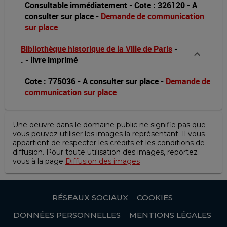
Consultable immédiatement
-
Cote : 326120
-
A
consulter sur place
-
Demande de communication
sur place
Bibliothèque historique de la Ville de Paris
-
.
-
livre imprimé
Cote : 775036
-
A consulter sur place
-
Demande de
communication sur place
Une oeuvre dans le domaine public ne signifie pas que
vous pouvez utiliser les images la représentant. Il vous
appartient de respecter les crédits et les conditions de
diffusion. Pour toute utilisation des images, reportez
vous à la page
Diffusion des images
RÉSEAUX SOCIAUX
COOKIES
DONNÉES PERSONNELLES
MENTIONS LÉGALES