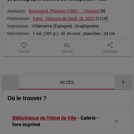
récit
Auteur(s) :
Broussard, Philippe (1963-...) [Auteur]
 [
8
]
Publication :
Paris : Editions du Seuil, DL 2025
 [
1218
]
Impression :
Villatuerta (Espagne) : Graphycems
Description :
1 vol. (301 p.) : ill. en coul., planches ; 24 cm
favorite_border
playlist_add
share
Favoris
Ajouter
Partager
Contenu de la notice
ACCÈS
Où le trouver ?
Bibliothèque de l'Hôtel de Ville
-
Galerie
-
livre imprimé