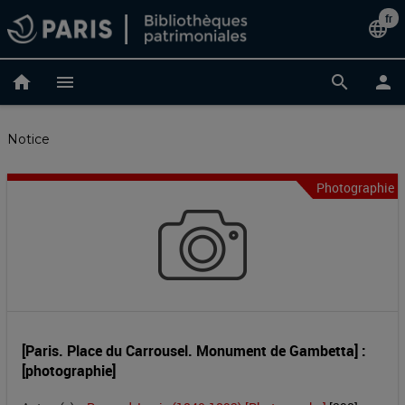
Accéder
fr
Cha
language
au
contenu
de
principal
home
menu
search
person
lan
Notice
Photographie
[Paris.
Entête
de
Place
la
du
notice
Carrousel.
Monument
[Paris. Place du Carrousel. Monument de Gambetta] :
[photographie]
de