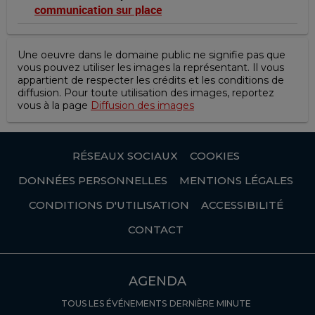
communication sur place
Une oeuvre dans le domaine public ne signifie pas que
vous pouvez utiliser les images la représentant. Il vous
appartient de respecter les crédits et les conditions de
diffusion. Pour toute utilisation des images, reportez
vous à la page
Diffusion des images
RÉSEAUX SOCIAUX
COOKIES
DONNÉES PERSONNELLES
MENTIONS LÉGALES
CONDITIONS D'UTILISATION
ACCESSIBILITÉ
CONTACT
AGENDA
TOUS LES ÉVÉNEMENTS
DERNIÈRE MINUTE