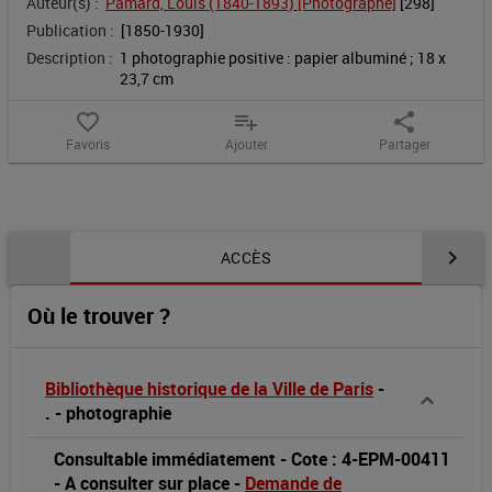
Auteur(s) :
Pamard, Louis (1840-1893) [Photographe]
 [
298
]
Gambetta]
Publication :
[1850-1930]
Description :
1 photographie positive : papier albuminé ; 18 x 
:
23,7 cm
[photographie]
favorite_border
playlist_add
share
Favoris
Ajouter
Partager
Contenu de la notice
ACCÈS
Où le trouver ?
Bibliothèque historique de la Ville de Paris
-
.
-
photographie
Consultable immédiatement
-
Cote : 4-EPM-00411
-
A consulter sur place
-
Demande de