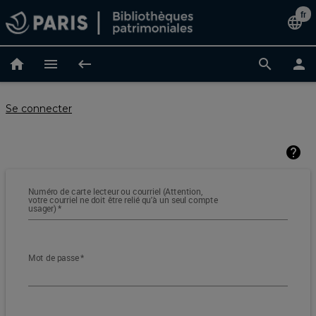
Accéder
fr
Cha
language
au
contenu
de
principal
home
menu
keyboard_backspace
search
person
lan
Se connecter
help
Numéro de carte lecteur ou courriel (Attention,
votre courriel ne doit être relié qu'à un seul compte
usager)
*
Mot de passe
*